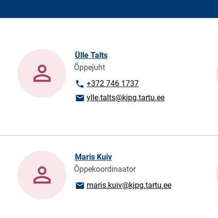
Ülle Talts
Õppejuht
Номер телефона
+372 746 1737
E-mail адрес
ylle.talts@kjpg.tartu.ee
Maris Kuiv
Õppekoordinaator
E-mail адрес
maris.kuiv@kjpg.tartu.ee