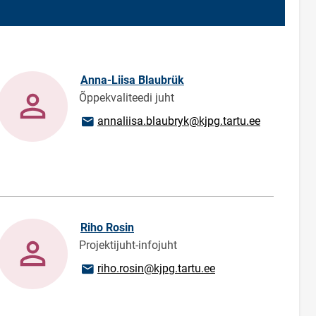
Anna-Liisa Blaubrük
Õppekvaliteedi juht
E-mail адрес
annaliisa.blaubryk@kjpg.tartu.ee
Riho Rosin
Projektijuht-infojuht
E-mail адрес
riho.rosin@kjpg.tartu.ee