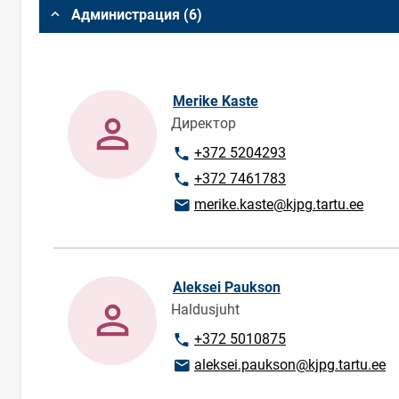
Администрация (6)
Merike Kaste
Директор
Номер телефона
+372 5204293
Номер телефона
+372 7461783
E-mail адрес
merike.kaste@kjpg.tartu.ee
Aleksei Paukson
Haldusjuht
Номер телефона
+372 5010875
E-mail адрес
aleksei.paukson@kjpg.tartu.ee