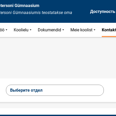
Petersoni Gümnaasium
Доступность
Petersoni Gümnaasiumis teostatakse oma
öö
Koolielu
Dokumendid
Meie koolist
Kontak
Выберите отдел