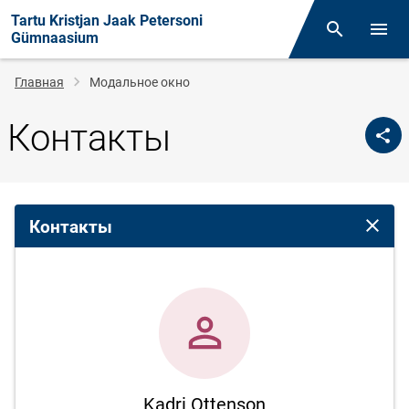
Tartu Kristjan Jaak Petersoni
Поиск
Откр
Gümnaasium
Строка
Главная
Модальное окно
навигации
Контакты
Контакты
Закрыт
Kadri Ottenson