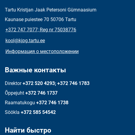
Tartu Kristjan Jaak Petersoni Gümnaasium
Kaunase puiestee 70 50706 Tartu
+372 747 7077; Reg nr 75038776
kool@kjpg.tartu.ee
Информация о местоположении
Важные контакты
Direktor
+372 520 4293; +372 746 1783
Õppejuht
+372 746 1737
Raamatukogu
+372 746 1738
Söökla
+372 585 54542
Найти быстро