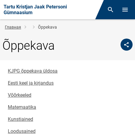
Tartu Kristjan Jaak Petersoni
Поиск
Откр
Gümnaasium
Строка
Главная
Õppekava
навигации
Õppekava
KJPG õppekava üldosa
Eesti keel ja kirjandus
Võõrkeeled
Matemaatika
Kunstiained
Loodusained