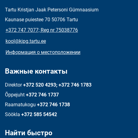
Tartu Kristjan Jaak Petersoni Gümnaasium
Kaunase puiestee 70 50706 Tartu
+372 747 7077; Reg nr 75038776
kool@kjpg.tartu.ee
Информация о местоположении
Важные контакты
Direktor
+372 520 4293; +372 746 1783
Õppejuht
+372 746 1737
Raamatukogu
+372 746 1738
Söökla
+372 585 54542
Найти быстро