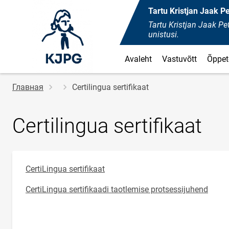
Tartu Kristjan Jaak 
Tartu Kristjan Jaak 
unistusi.
Avaleht
Vastuvõtt
Õppet
Строка
Главная
Certilingua sertifikaat
навигации
Certilingua sertifikaat
CertiLingua sertifikaat
CertiLingua sertifikaadi taotlemise protsessijuhend