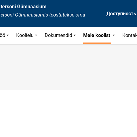
Petersoni Gümnaasium
Доступность
Petersoni Gümnaasiumis teostatakse oma
öö
Koolielu
Dokumendid
Meie koolist
Kontak