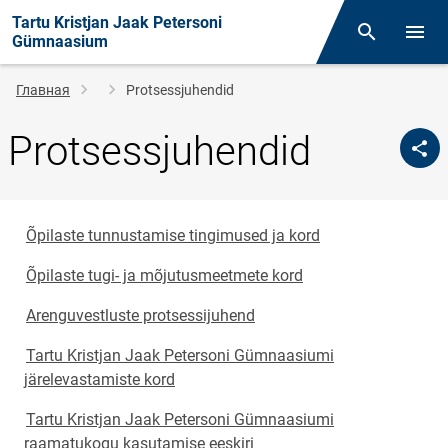
Tartu Kristjan Jaak Petersoni
Поиск
Откр
Gümnaasium
Строка
Главная
Protsessjuhendid
навигации
Protsessjuhendid
Õpilaste tunnustamise tingimused ja kord
Õpilaste tugi- ja mõjutusmeetmete kord
Arenguvestluste protsessijuhend
Tartu Kristjan Jaak Petersoni Gümnaasiumi
järelevastamiste kord
Tartu Kristjan Jaak Petersoni Gümnaasiumi
raamatukogu kasutamise eeskiri