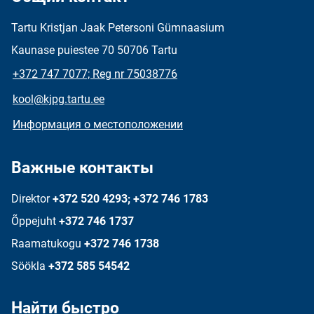
Tartu Kristjan Jaak Petersoni Gümnaasium
Kaunase puiestee 70 50706 Tartu
+372 747 7077; Reg nr 75038776
kool@kjpg.tartu.ee
Информация о местоположении
Важные контакты
Direktor
+372 520 4293; +372 746 1783
Õppejuht
+372 746 1737
Raamatukogu
+372 746 1738
Söökla
+372 585 54542
Найти быстро