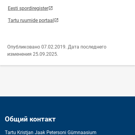
link opens on new page
Eesti spordiregister
link opens on new page
Tartu ruumide portaal
Опубликовано 07.02.2019.
Дата последнего
изменения 25.09.2025.
Общий контакт
Tartu Kristjan Jaak Petersoni Gümnaasium