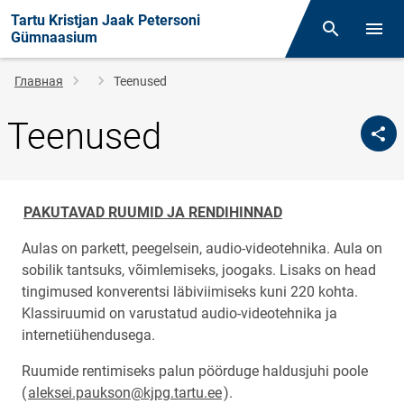
Tartu Kristjan Jaak Petersoni
Поиск
Откр
Gümnaasium
Строка
Главная
Teenused
навигации
Teenused
PAKUTAVAD RUUMID JA RENDIHINNAD
Aulas on parkett, peegelsein, audio-videotehnika. Aula on
sobilik tantsuks, võimlemiseks, joogaks. Lisaks on head
tingimused konverentsi läbiviimiseks kuni 220 kohta.
Klassiruumid on varustatud audio-videotehnika ja
internetiühendusega.
Ruumide rentimiseks palun pöörduge haldusjuhi poole
(
aleksei.paukson@kjpg.tartu.ee
).