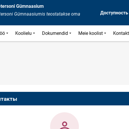
Petersoni Gümnaasium
Доступность
Petersoni Gümnaasiumis teostatakse oma
öö
Koolielu
Dokumendid
Meie koolist
Kontak
нтакты