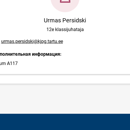
Urmas Persidski
12e klassijuhataja
mail адрес
urmas.persidski@kjpg.tartu.ee
полнительная информация:
um A117