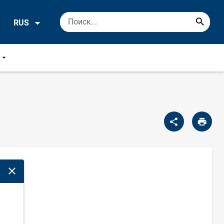
RUS
t
Закрыть модальное окно