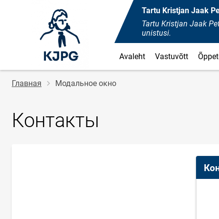
Tartu Kristjan Jaak 
Tartu Kristjan Jaak 
unistusi.
Avaleht
Vastuvõtt
Õppet
Строка
Главная
Модальное окно
навигации
Контакты
Ко