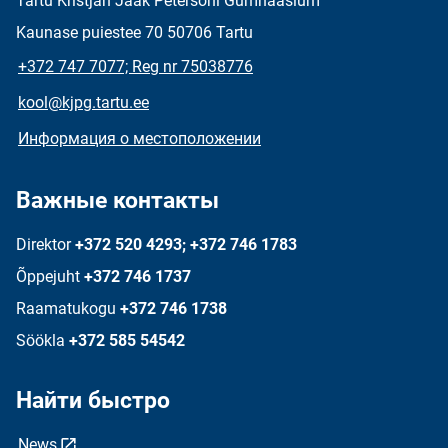
Tartu Kristjan Jaak Petersoni Gümnaasium
Kaunase puiestee 70 50706 Tartu
+372 747 7077; Reg nr 75038776
kool@kjpg.tartu.ee
Информация о местоположении
Важные контакты
Direktor
+372 520 4293; +372 746 1783
Õppejuht
+372 746 1737
Raamatukogu
+372 746 1738
Söökla
+372 585 54542
Найти быстро
News