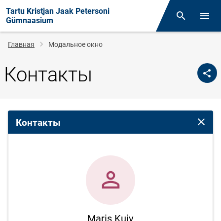
Tartu Kristjan Jaak Petersoni
Поиск
Откр
Gümnaasium
Строка
Главная
Модальное окно
навигации
Контакты
Контакты
Закрыт
Maris Kuiv