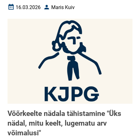
16.03.2026
Maris Kuiv
Loomise kuupäev
Autor
Võõrkeelte nädala tähistamine "Üks
nädal, mitu keelt, lugematu arv
võimalusi"