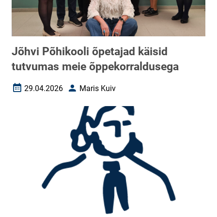
Jõhvi Põhikooli õpetajad käisid
tutvumas meie õppekorraldusega
29.04.2026
Maris Kuiv
Loomise kuupäev
Autor