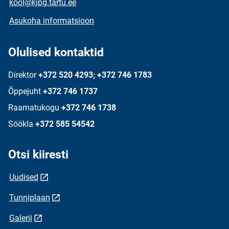
kool@kjpg.tartu.ee
Asukoha informatsioon
Olulised kontaktid
Direktor
+372 520 4293; +372 746 1783
Õppejuht
+372 746 1737
Raamatukogu
+372 746 1738
Söökla
+372 585 54542
Otsi kiiresti
Uudised
Tunniplaan
Galerii