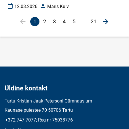
12.03.2026
Maris Kuiv
Loomise kuupäev
Autor
Lehekülgjaotus
1
2
3
4
5
…
21
Eelmine leht
page
Järgmine 
Eesolev
Veebileht
Veebileht
Veebileht
Veebileht
leht
Üldine kontakt
Tartu Kristjan Jaak Petersoni Gümnaasium
Kaunase puiestee 70 50706 Tartu
+372 747 7077; Reg nr 75038776