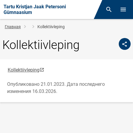
Tartu Kristjan Jaak Petersoni
Поиск
Откр
Gümnaasium
Строка
Главная
Kollektiivleping
навигации
Kollektiivleping
link opens on new page
Kollektiivleping
Опубликовано 21.01.2023.
Дата последнего
изменения 16.03.2026.