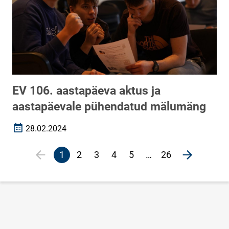
EV 106. aastapäeva aktus ja
aastapäevale pühendatud mälumäng
28.02.2024
Loomise kuupäev
Lehekülgjaotus
1
2
3
4
5
…
26
Eelmine leht
page
Järgmine 
Eesolev
Veebileht
Veebileht
Veebileht
Veebileht
leht