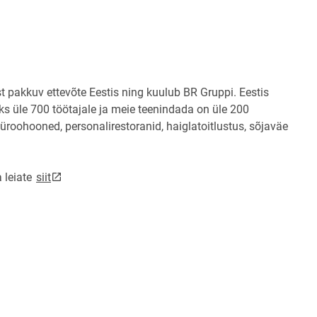
pens on new page
t pakkuv ettevõte Eestis ning kuulub BR Gruppi. Eestis
ks üle 700 töötajale ja meie teenindada on üle 200
 büroohooned, personalirestoranid, haiglatoitlustus, sõjaväe
link opens on new page
 leiate
siit