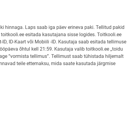
aki hinnaga. Laps saab iga päev erineva paki. Tellitud pakid
toitkooli.ee esitada kasutajana sisse logides. Toitkooli.ee
ID, ID-Kaart või Mobiili -ID. Kasutaja saab esitada tellimuse
öpäeva õhtul kell 21:59. Kasutaja valib toitkooli.ee „toidu
itage “vormista tellimus”. Tellimust saab tühistada hiljemalt
nnavad teile ettemaksu, mida saate kasutada järgmise