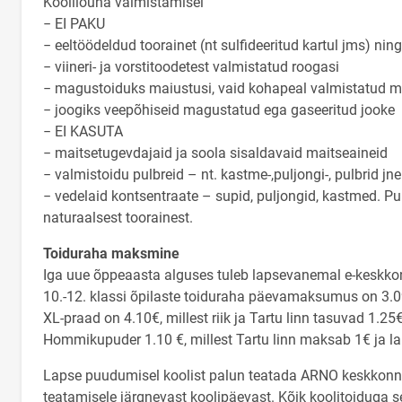
Koolilõuna valmistamisel
− EI PAKU
− eeltöödeldud toorainet (nt sulfideeritud kartul jms) nin
− viineri- ja vorstitoodetest valmistatud roogasi
− magustoiduks maiustusi, vaid kohapeal valmistatud m
− joogiks veepõhiseid magustatud ega gaseeritud jooke
− EI KASUTA
− maitsetugevdajaid ja soola sisaldavaid maitseaineid
− valmistoidu pulbreid – nt. kastme-,puljongi-, pulbrid jne
− vedelaid kontsentraate – supid, puljongid, kastmed. P
naturaalsest toorainest.
Toiduraha maksmine
Iga uue õppeaasta alguses tuleb lapsevanemal e-keskkonn
10.-12. klassi õpilaste toiduraha päevamaksumus on 3.
XL-praad on 4.10€, millest riik ja Tartu linn tasuvad 1.2
Hommikupuder 1.10 €, millest Tartu linn maksab 1€ ja 
Lapse puudumisel koolist palun teatada ARNO keskkonna
teatamisele järgnevast koolipäevast. Kõik koolitoiduga 