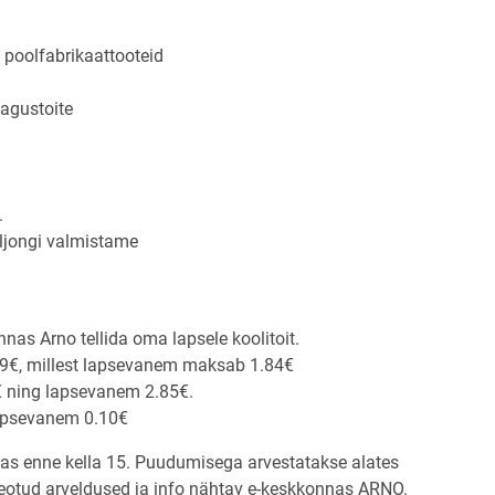
g poolfabrikaattooteid
agustoite
.
uljongi valmistame
as Arno tellida oma lapsele koolitoit.
09€, millest lapsevanem maksab 1.84€
5€ ning lapsevanem 2.85€.
lapsevanem 0.10€
s enne kella 15. Puudumisega arvestatakse alates
seotud arveldused ja info nähtav e-keskkonnas ARNO.