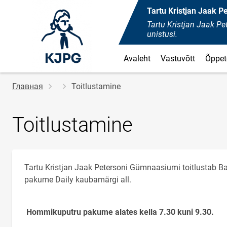
Tartu Kristjan Jaak 
Tartu Kristjan Jaak 
unistusi.
Avaleht
Vastuvõtt
Õppet
Строка
Главная
Toitlustamine
навигации
Toitlustamine
Tartu Kristjan Jaak Petersoni Gümnaasiumi toitlustab Bal
pakume Daily kaubamärgi all.
Hommikuputru pakume alates kella 7.30 kuni 9.30.