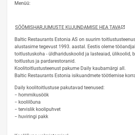
Menüü:
link o
SÖÖMISHARJUMUSTE KUJUNDAMISE HEA TAVA
Baltic Restaurants Estonia AS on suurim toitlustusteenus
alustasime tegevust 1993. aastal. Eestis oleme tööandja
toitlustuskoha - üldhariduskoolid ja lasteaiad, ülikoolid,
toitlustus ja pardarestoranid.
Koolitoitlustusteenust pakume Daily kaubamärgi all.
Baltic Restaurants Estonia isikuandmete töötlemise korra
Daily koolitoitlustuse pakutavad teenused:
− hommikusöök
− koolilõuna
− tervislik koolipuhvet
− huviringi pakk