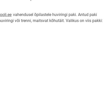
ooli.ee
vahendusel õpilastele huviringi paki. Antud paki
iringi või trenni, maitsvat kõhutäit. Valikus on viis pakki: