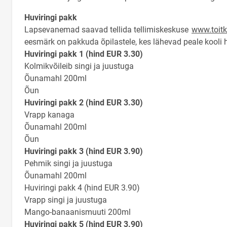
Huviringi pakk
Lapsevanemad saavad tellida tellimiskeskuse
www.toitk
eesmärk on pakkuda õpilastele, kes lähevad peale kooli huv
Huviringi pakk 1 (hind EUR 3.30)
Kolmikvõileib singi ja juustuga
Õunamahl 200ml
Õun
Huviringi pakk 2 (hind EUR 3.30)
Vrapp kanaga
Õunamahl 200ml
Õun
Huviringi pakk 3 (hind EUR 3.90)
Pehmik singi ja juustuga
Õunamahl 200ml
Huviringi pakk 4 (hind EUR 3.90)
Vrapp singi ja juustuga
Mango-banaanismuuti 200ml
Huviringi pakk 5 (hind EUR 3.90)