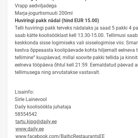
Vrapp aedviljadega
Marja-jogurtismuuti 200ml
Huviringi pakk nädal (hind EUR 15.00)
Telli huviringi pakk terveks nädalaks ja saad 5 pakki 4 p
saab kätte koolisööklast kell 13.30-15.00. Tellimusi saab 
keskkonda sisse logimiseks vali sisselogimise viis: Smart-
kestva õppeaasta koolipäevade kohta hiljemalt eelneva tö
tellimine“ kuupäevad, millal soovite pakki tellida ja kinn
eelneva tööpäeva õhtul kell 21:59. Eemaldatud päevad a
tellimusega ning arvutatakse vastavalt.
Lisainfo:
Sirle Lainevool
Daily koolisöökla juhataja
58554542
tartu.kjpg@daily.ee
www.daily.ee
www.facebook.com/BalticRestaurantsEE