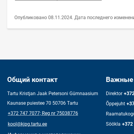
Опубликовано 08.11.2024.
Дата последнего изменени
Общий контакт
Важные
Tartu Kristjan Jaak Petersoni Gümnaasium
Direktor
+372
Kaunase puiestee 70 50706 Tartu
Õppejuht
+37
+372 747 7077; Reg nr 75038776
Raamatukog
kool@kjpg.tartu.ee
Söökla
+372