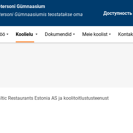
Petersoni Gümnaasium
Доступность
Petersoni Gümnaasiumis teostatakse oma
öö
Koolielu
Dokumendid
Meie koolist
Kontak
tic Restaurants Estonia AS ja koolitoitlustusteenust