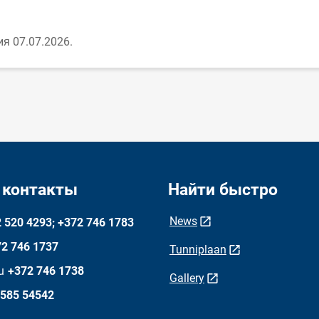
я 07.07.2026.
 контакты
Найти быстро
News
 520 4293; +372 746 1783
2 746 1737
Tunniplaan
u
+372 746 1738
Gallery
 585 54542