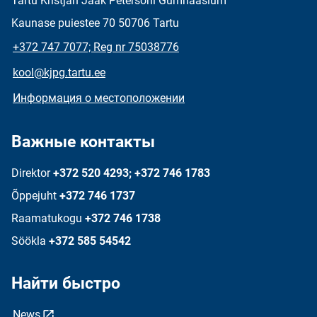
Tartu Kristjan Jaak Petersoni Gümnaasium
Kaunase puiestee 70 50706 Tartu
+372 747 7077; Reg nr 75038776
kool@kjpg.tartu.ee
Информация о местоположении
Важные контакты
Direktor
+372 520 4293; +372 746 1783
Õppejuht
+372 746 1737
Raamatukogu
+372 746 1738
Söökla
+372 585 54542
Найти быстро
News