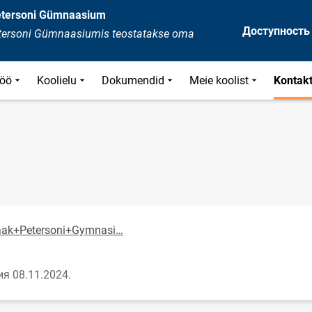
Petersoni Gümnaasium
Доступность
Petersoni Gümnaasiumis teostatakse oma
öö
Koolielu
Dokumendid
Meie koolist
Kontak
Jaak+Petersoni+Gymnasi…
я 08.11.2024.