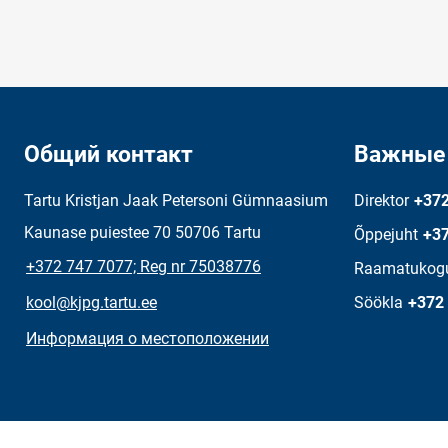
Общий контакт
Важные
Tartu Kristjan Jaak Petersoni Gümnaasium
Direktor
+372
Kaunase puiestee 70 50706 Tartu
Õppejuht
+37
+372 747 7077; Reg nr 75038776
Raamatukog
kool@kjpg.tartu.ee
Söökla
+372
Информация о местоположении