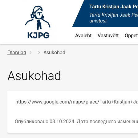
Tartu Kristjan Jaak 
Tartu Kristjan Jaak 
unistusi.
Avaleht
Vastuvõtt
Õppet
Строка
Главная
Asukohad
навигации
Asukohad
https://www.google.com/maps/place/Tartu+Kristjan+
Опубликовано 03.10.2024.
Дата последнего изменени