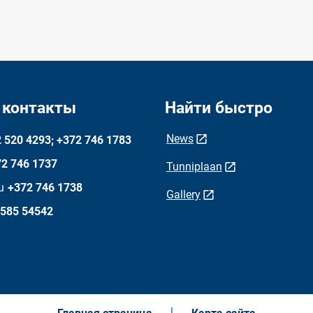
 контакты
Найти быстро
News
 520 4293; +372 746 1783
2 746 1737
Tunniplaan
u
+372 746 1738
Gallery
 585 54542