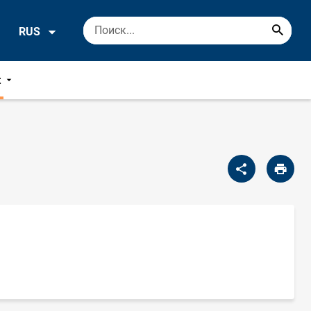
RUS
t