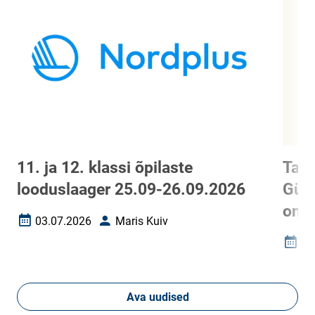
11. ja 12. klassi õpilaste
Tart
looduslaager 25.09-26.09.2026
Gümn
on 
03.07.2026
Maris Kuiv
Loomise kuupäev
Autor
01
Loomi
Ava uudised