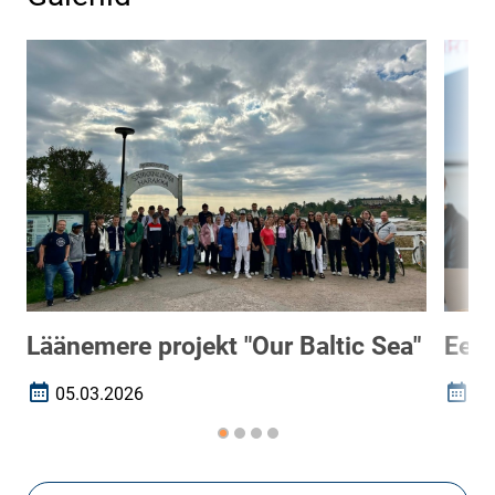
Läänemere projekt "Our Baltic Sea"
Ees
05.03.2026
19
Loomise kuupäev
Loomi