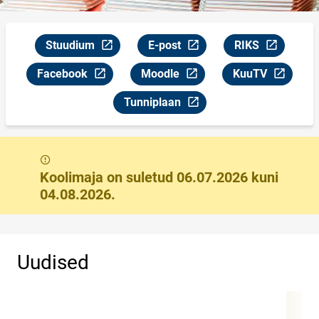
Stuudium
E-post
RIKS
Link avaneb uuel leheküljel
Link avaneb uuel leheküljel
Link avaneb uuel
Facebook
Moodle
KuuTV
Link avaneb uuel leheküljel
Link avaneb uuel leheküljel
Link avaneb uuel
Tunniplaan
Link avaneb uuel leheküljel
Teade
Koolimaja on suletud 06.07.2026 kuni
04.08.2026.
Uudised