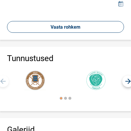
15
Loomi
Vaata rohkem
Tunnustused
Galeriid