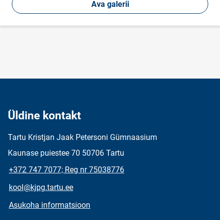
Ava galerii
Üldine kontakt
Tartu Kristjan Jaak Petersoni Gümnaasium
Kaunase puiestee 70 50706 Tartu
+372 747 7077; Reg nr 75038776
kool@kjpg.tartu.ee
Asukoha informatsioon