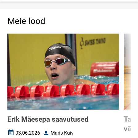
Meie lood
Erik Mäesepa saavutused
Tart
võrk
03.06.2026
Maris Kuiv
Loomise kuupäev
Autor