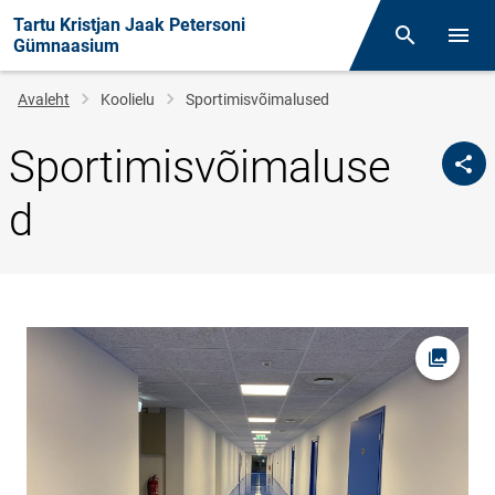
Tartu Kristjan Jaak Petersoni
Otsing
Menüü
Gümnaasium
Leivapuru
Avaleht
Koolielu
Sportimisvõimalused
Sportimisvõimaluse
d
Ava fot