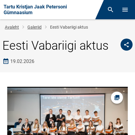
Tartu Kristjan Jaak Petersoni
Otsing
Menüü
Gümnaasium
Leivapuru
Avaleht
Galeriid
Eesti Vabariigi aktus
Eesti Vabariigi aktus
Loomise kuupäev
19.02.2026
Foto av