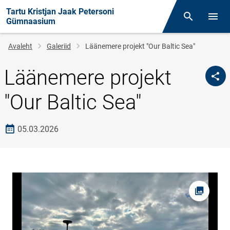
Tartu Kristjan Jaak Petersoni
Otsing
Menüü
Gümnaasium
Leivapuru
Avaleht
Galeriid
Läänemere projekt "Our Baltic Sea"
Läänemere projekt
"Our Baltic Sea"
Loomise kuupäev
05.03.2026
Foto av