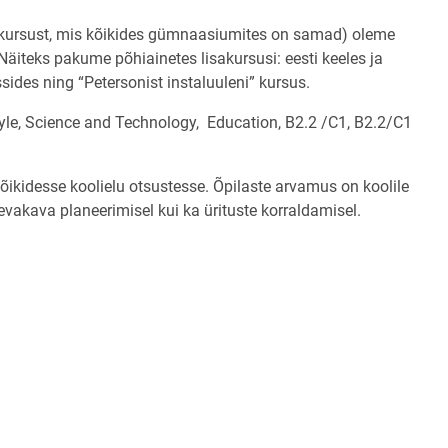
(69 kursust, mis kõikides gümnaasiumites on samad) oleme
äiteks pakume põhiainetes lisakursusi: eesti keeles ja
ssides ning “Petersonist instaluuleni” kursus.
estyle, Science and Technology, Education, B2.2 /C1, B2.2/C1
õikidesse koolielu otsustesse. Õpilaste arvamus on koolile
evakava planeerimisel kui ka ürituste korraldamisel.