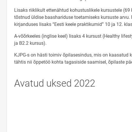
Lisaks riiklikult ettenähtud kohustuslikele kursustele 
tõstnud üldise baashariduse toetamiseks kursuste arvu. N
kirjanduses lisaks “Eesti keele praktikumid” 10 ja 12. kla
A-võõrkeeles (inglise keel) lisaks 4 kursust (Healthy lif
ja B2.2 kursus).
KJPG-s on hästi toimiv õpilasesindus, mis on kaasatud k
tähtis nii õppetöö kohta tagasiside saamisel, õpilaste pä
Avatud uksed 2022