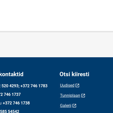
kontaktid
Otsi kiiresti
Uudised
 520 4293; +372 746 1783
2 746 1737
Tunniplaan
u
+372 746 1738
Galerii
 585 54542