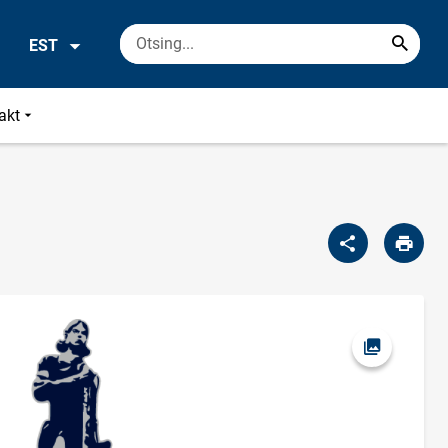
EST
akt
Ava foto