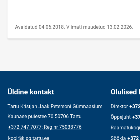
Avaldatud 04.06.2018.
Viimati muudetud 13.02.2026.
Üldine kontakt
Olulised 
Tartu Kristjan Jaak Petersoni Gümnaasium
Direktor
+372
Kaunase puiestee 70 50706 Tartu
Õppejuht
+37
+372 747 7077; Reg nr 75038776
Raamatukog
kool@kjpg.tartu.ee
Söökla
+372