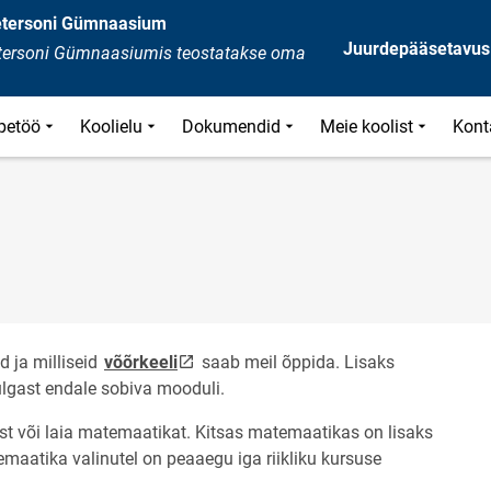
Petersoni Gümnaasium
Juurdepääsetavus
Petersoni Gümnaasiumis teostatakse oma
petöö
Koolielu
Dokumendid
Meie koolist
Kont
link opens on new page
d ja milliseid
võõrkeeli
saab meil õppida. Lisaks
opens on new page
lgast endale sobiva mooduli.
st või laia matemaatikat. Kitsas matemaatikas on lisaks
temaatika valinutel on peaaegu iga riikliku kursuse