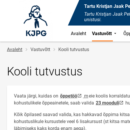
Tartu Kristjan Jaak 
Tartu Kristjan Jaak 
unistusi.
Avaleht
Vastuvõtt
Õp
Leivapuru
Avaleht
Vastuvõtt
Kooli tutvustus
Kooli tutvustus
link opens on new page
Vaata järgi, kuidas on
õppetöö
m
eie koolis korraldatu
link 
kohustulikele õppeainetele, saab valida
23 mooduli
hu
Kõik õpilased saavad valida, kas hakkavad õppima kitsa
kohustuslikule kursustele veel 6 lisakursust (st kitsa ma
läbimiseks kaks korda enam aega).