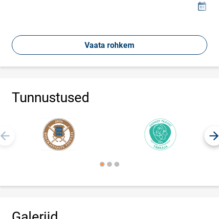
15
Loomi
Vaata rohkem
Tunnustused
Galeriid