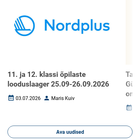
11. ja 12. klassi õpilaste
Tart
looduslaager 25.09-26.09.2026
Gümn
on 
03.07.2026
Maris Kuiv
Loomise kuupäev
Autor
01
Loomi
Ava uudised