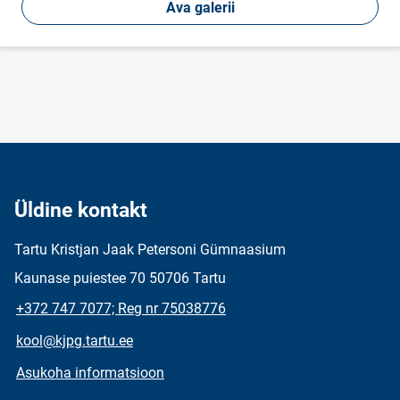
Ava galerii
Üldine kontakt
Tartu Kristjan Jaak Petersoni Gümnaasium
Kaunase puiestee 70 50706 Tartu
+372 747 7077; Reg nr 75038776
kool@kjpg.tartu.ee
Asukoha informatsioon