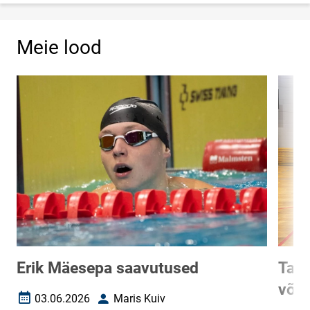
Meie lood
Erik Mäesepa saavutused
Tart
võrk
03.06.2026
Maris Kuiv
Loomise kuupäev
Autor