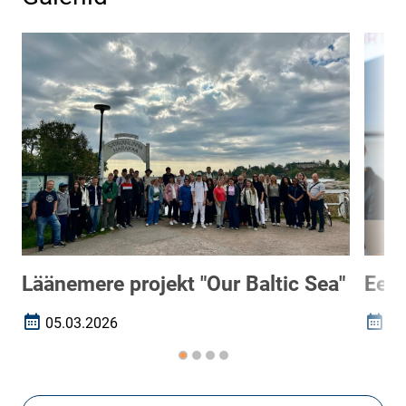
Läänemere projekt "Our Baltic Sea"
Ees
05.03.2026
19
Loomise kuupäev
Loomi