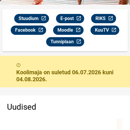
Stuudium
E-post
RIKS
Link avaneb uuel leheküljel
Link avaneb uuel leheküljel
Link avaneb uuel
Facebook
Moodle
KuuTV
Link avaneb uuel leheküljel
Link avaneb uuel leheküljel
Link avaneb uuel
Tunniplaan
Link avaneb uuel leheküljel
Teade
Koolimaja on suletud 06.07.2026 kuni
04.08.2026.
Uudised