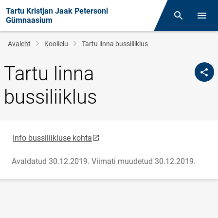
Tartu Kristjan Jaak Petersoni
Otsing
Menüü
Gümnaasium
Leivapuru
Avaleht
Koolielu
Tartu linna bussiliiklus
Tartu linna
bussiliiklus
link opens on new page
Info bussiliikluse kohta
Avaldatud 30.12.2019.
Viimati muudetud 30.12.2019.