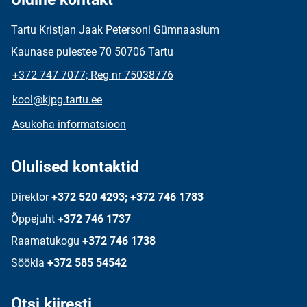
Tartu Kristjan Jaak Petersoni Gümnaasium
Kaunase puiestee 70 50706 Tartu
+372 747 7077; Reg nr 75038776
kool@kjpg.tartu.ee
Asukoha informatsioon
Olulised kontaktid
Direktor
+372 520 4293; +372 746 1783
Õppejuht
+372 746 1737
Raamatukogu
+372 746 1738
Söökla
+372 585 54542
Otsi kiiresti