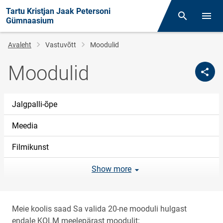
Tartu Kristjan Jaak Petersoni
Otsing
Menüü
Gümnaasium
Leivapuru
Avaleht
Vastuvõtt
Moodulid
Moodulid
Jalgpalli-õpe
Meedia
Filmikunst
Show more
Meie koolis saad Sa valida 20-ne mooduli hulgast
endale KOLM meelepärast moodulit: