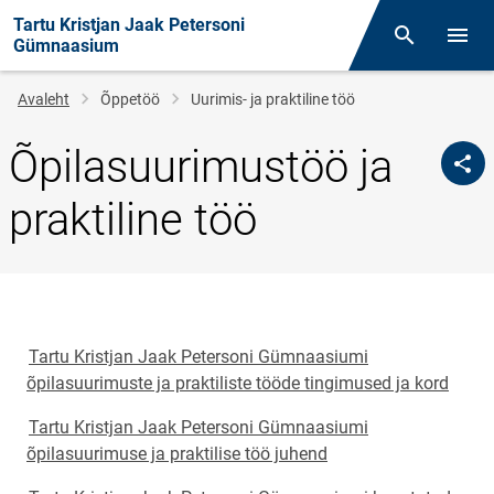
Tartu Kristjan Jaak Petersoni
Otsing
Menüü
Gümnaasium
Leivapuru
Avaleht
Õppetöö
Uurimis- ja praktiline töö
Õpilasuurimustöö ja
praktiline töö
Tartu Kristjan Jaak Petersoni Gümnaasiumi
õpilasuurimuste ja praktiliste tööde tingimused ja kord
Tartu Kristjan Jaak Petersoni Gümnaasiumi
õpilasuurimuse ja praktilise töö juhend