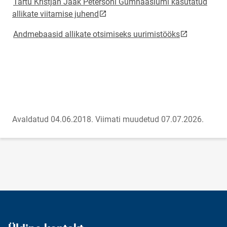
Tartu Kristjan Jaak Petersoni Gümnaasiumi kasutatud
link opens on new page
allikate viitamise juhend
link opens o
Andmebaasid allikate otsimiseks uurimistööks
Avaldatud 04.06.2018.
Viimati muudetud 07.07.2026.