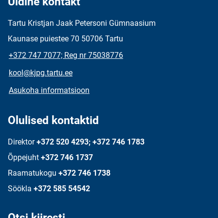
Üldine kontakt
Tartu Kristjan Jaak Petersoni Gümnaasium
Kaunase puiestee 70 50706 Tartu
+372 747 7077; Reg nr 75038776
kool@kjpg.tartu.ee
Asukoha informatsioon
Olulised kontaktid
Direktor
+372 520 4293; +372 746 1783
Õppejuht
+372 746 1737
Raamatukogu
+372 746 1738
Söökla
+372 585 54542
Otsi kiiresti