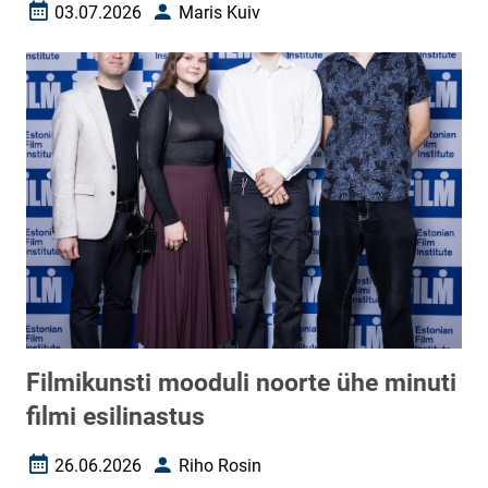
03.07.2026
Maris Kuiv
Loomise kuupäev
Autor
Filmikunsti mooduli noorte ühe minuti
filmi esilinastus
26.06.2026
Riho Rosin
Loomise kuupäev
Autor