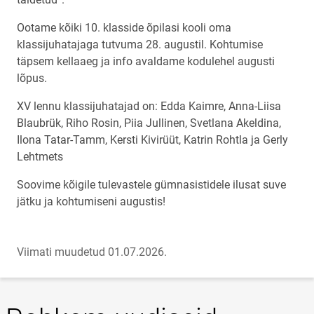
Ootame kõiki 10. klasside õpilasi kooli oma
klassijuhatajaga tutvuma 28. augustil. Kohtumise
täpsem kellaaeg ja info avaldame kodulehel augusti
lõpus.
XV lennu klassijuhatajad on: Edda Kaimre, Anna-Liisa
Blaubrük, Riho Rosin, Piia Jullinen, Svetlana Akeldina,
Ilona Tatar-Tamm, Kersti Kivirüüt, Katrin Rohtla ja Gerly
Lehtmets
Soovime kõigile tulevastele gümnasistidele ilusat suve
jätku ja kohtumiseni augustis!
Viimati muudetud 01.07.2026.