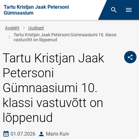
Tartu Kristjan Jaak Petersoni
Otsing
Menüü
Gümnaasium
Leivapuru
Avaleht
Uudised
Tartu Kristjan Jaak Petersoni Gümnaasiumi 10. klassi
vastuvõtt on lõppenud
Tartu Kristjan Jaak
Petersoni
Gümnaasiumi 10.
klassi vastuvõtt on
lõppenud
Loomise kuupäev
autor
01.07.2026
Maris Kuiv