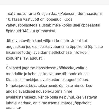
Teatame, et Tartu Kristjan Jaak Petersoni Gümnaasiumi
10. klassi vastuvõtt on lõppenud. Koos
vahetusõpilastega alustab meie koolis uuel õppeaastal
õpinguid 348 uut gümnasisti.
Jätkuvastuvõttu kool välja ei kuuluta. Juhul kui
augustikuu jooksul peaks vabanema õppekohti (õpilaste
liikumise tõttu), avaldame sellekohase info kooli
kodulehel 19. augustil.
Õpilased jagame klassidesse võõrkeelte, valitud
moodulite ja kehalise kasvatuse rühmade alusel.
Klasside nimekirjad avalikustame augusti lõpus.
Nimekirjades kuvatakse nende õpilaste nimed, kes
andsid avaldusel nõusoleku oma nime
avalikustamiseks. Nende õpilaste puhul, kes vastavat
luba ei andnud, on nime asemel märge „õppekoht
täidetud“.