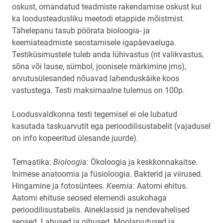
oskust, omandatud teadmiste rakendamise oskust kui
ka loodusteadusliku meetodi etappide mõistmist.
Tähelepanu tasub pöörata bioloogia- ja
keemiateadmiste seostamisele igapäevaeluga.
Testiküsimustele tuleb anda lühivastus (nt valikvastus,
sõna või lause, sümbol, joonisele märkimine jms),
arvutusülesanded nõuavad lahenduskäike koos
vastustega. Testi maksimaalne tulemus on 100p.
Loodusvaldkonna testi tegemisel ei ole lubatud
kasutada taskuarvutit ega perioodilisustabelit (vajadusel
on info kopeeritud ülesande juurde).
Temaatika:
Bioloogia:
Ökoloogia ja keskkonnakaitse.
Inimese anatoomia ja füsioloogia. Bakterid ja viirused.
Hingamine ja fotosüntees.
Keemia
: Aatomi ehitus.
Aatomi ehituse seosed elemendi asukohaga
perioodilisustabelis. Aineklassid ja nendevahelised
seosed. Lahused ja pihused. Moolarvutused ja