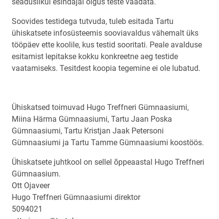
seaduslikul esindajal õigus teste vaadata.
Soovides testidega tutvuda, tuleb esitada Tartu
ühiskatsete infosüsteemis sooviavaldus vähemalt üks
tööpäev ette koolile, kus testid sooritati. Peale avalduse
esitamist lepitakse kokku konkreetne aeg testide
vaatamiseks. Tesitdest koopia tegemine ei ole lubatud.
Ühiskatsed toimuvad Hugo Treffneri Gümnaasiumi,
Miina Härma Gümnaasiumi, Tartu Jaan Poska
Gümnaasiumi, Tartu Kristjan Jaak Petersoni
Gümnaasiumi ja Tartu Tamme Gümnaasiumi koostöös.
Ühiskatsete juhtkool on sellel õppeaastal Hugo Treffneri
Gümnaasium.
Ott Ojaveer
Hugo Treffneri Gümnaasiumi direktor
5094021