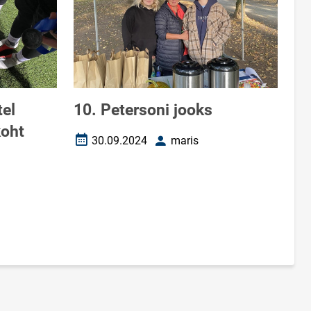
tel
10. Petersoni jooks
koht
30.09.2024
maris
Loomise kuupäev
Autor