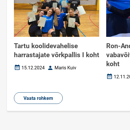
Tartu koolidevahelise
Ron-And
harrastajate võrkpallis I koht
vabavõi
koht
15.12.2024
Maris Kuiv
Loomise kuupäev
Autor
12.11.2
Loomise k
Vaata rohkem