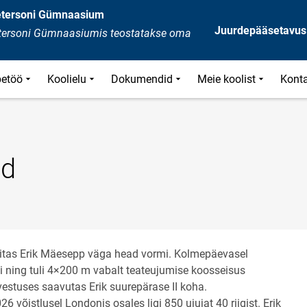
Petersoni Gümnaasium
Juurdepääsetavus
Petersoni Gümnaasiumis teostatakse oma
etöö
Koolielu
Dokumendid
Meie koolist
Kont
ed
näitas Erik Mäesepp väga head vormi. Kolmepäevasel
tli ning tuli 4×200 m vabalt teateujumise koosseisus
vestuses saavutas Erik suurepärase II koha.
võistlusel Londonis osales ligi 850 ujujat 40 riigist. Erik