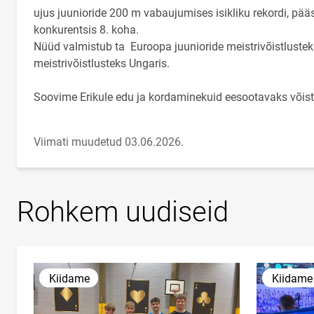
ujus juunioride 200 m vabaujumises isikliku rekordi, pää
konkurentsis 8. koha.
Nüüd valmistub ta Euroopa juunioride meistrivõistluste
meistrivõistlusteks Ungaris.
Soovime Erikule edu ja kordaminekuid eesootavaks võis
Viimati muudetud 03.06.2026.
Rohkem uudiseid
Kiidame
Kiidame