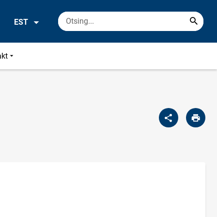
EST
akt