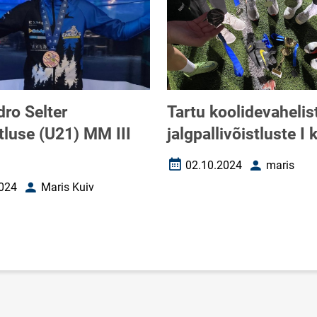
ro Selter
Tartu koolidevahelis
tluse (U21) MM III
jalgpallivõistluste I 
02.10.2024
maris
Loomise kuupäev
Autor
024
Maris Kuiv
uupäev
Autor