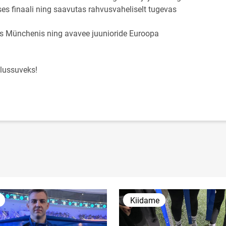
ses finaali ning saavutas rahvusvaheliselt tugevas
ks Münchenis ning avavee juunioride Euroopa
tlussuveks!
Kiidame