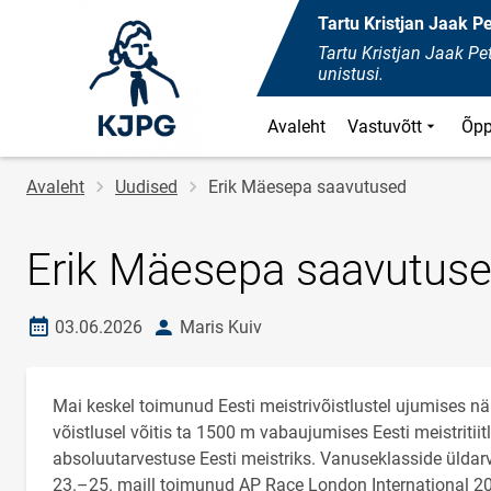
Tartu Kristjan Jaak 
Tartu Kristjan Jaak 
unistusi.
Avaleht
Vastuvõtt
Õpp
Leivapuru
Avaleht
Uudised
Erik Mäesepa saavutused
Erik Mäesepa saavutus
Loomise kuupäev
autor
03.06.2026
Maris Kuiv
Mai keskel toimunud Eesti meistrivõistlustel ujumises 
võistlusel võitis ta 1500 m vabaujumises Eesti meistritii
absoluutarvestuse Eesti meistriks. Vanuseklasside üldar
23.–25. maill toimunud AP Race London International 2026 