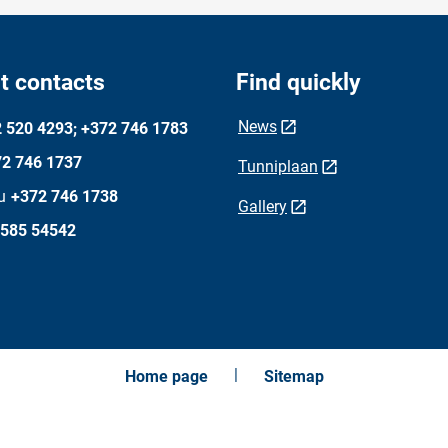
t contacts
Find quickly
News
 520 4293; +372 746 1783
2 746 1737
Tunniplaan
u
+372 746 1738
Gallery
 585 54542
Home page
Sitemap