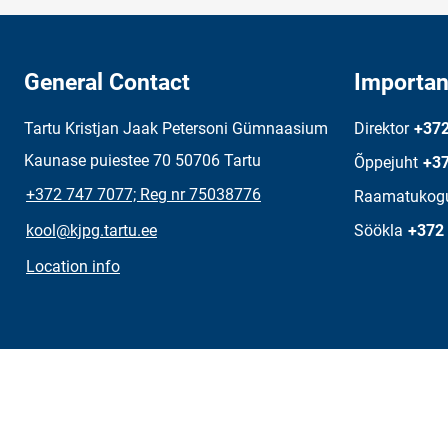
General Contact
Importan
Tartu Kristjan Jaak Petersoni Gümnaasium
Direktor
+372
Kaunase puiestee 70 50706 Tartu
Õppejuht
+37
+372 747 7077; Reg nr 75038776
Raamatukog
kool@kjpg.tartu.ee
Söökla
+372
Location info