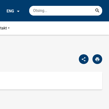
ENG
takt