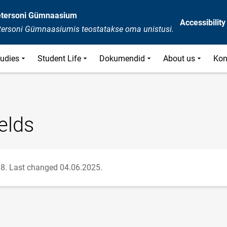
Petersoni Gümnaasium
Accessibility
etersoni Gümnaasiumis teostatakse oma unistusi.
tudies
Student Life
Dokumendid
About us
Kon
elds
8.
Last changed 04.06.2025.