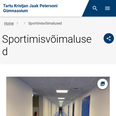
Tartu Kristjan Jaak Petersoni
Otsing
Open/
Gümnaasium
Breadcrumb
Home
Sportimisvõimalused
Sportimisvõimaluse
d
Open pi