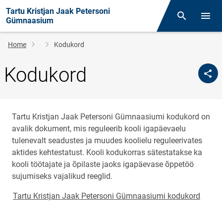
Tartu Kristjan Jaak Petersoni
Otsing
Open/
Gümnaasium
Breadcrumb
Home
Kodukord
Kodukord
Tartu Kristjan Jaak Petersoni Gümnaasiumi kodukord on
avalik dokument, mis reguleerib kooli igapäevaelu
tulenevalt seadustes ja muudes koolielu reguleerivates
aktides kehtestatust. Kooli kodukorras sätestatakse ka
kooli töötajate ja õpilaste jaoks igapäevase õppetöö
sujumiseks vajalikud reeglid.
Tartu Kristjan Jaak Petersoni Gümnaasiumi kodukord