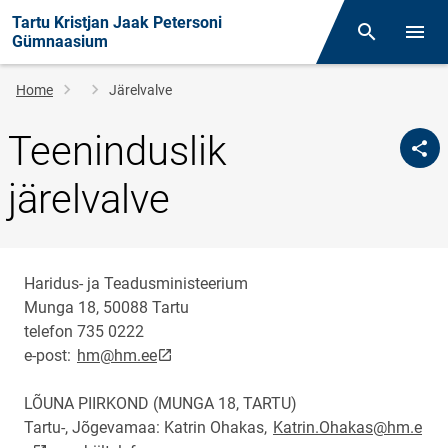
Tartu Kristjan Jaak Petersoni
Otsing
Open/
Gümnaasium
Breadcrumb
Home
Järelvalve
Teeninduslik
järelvalve
Haridus- ja Teadusministeerium
Munga 18, 50088 Tartu
telefon 735 0222
link opens on new page
e-post:
hm@hm.ee
LÕUNA PIIRKOND (MUNGA 18, TARTU)
Tartu-, Jõgevamaa: Katrin Ohakas,
Katrin.Ohakas@hm.e