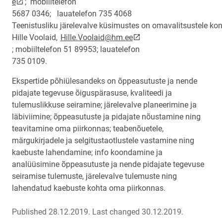
link opens on new page
e
; mobiiltelefon
5687 0346; lauatelefon 735 4068
Teenistusliku järelevalve küsimustes on omavalitsustele kon
link opens on new page
Hille Voolaid,
Hille.Voolaid@hm.ee
; mobiiltelefon 51 89953; lauatelefon
735 0109.
Ekspertide põhiülesandeks on õppeasutuste ja nende
pidajate tegevuse õiguspärasuse, kvaliteedi ja
tulemuslikkuse seiramine; järelevalve planeerimine ja
läbiviimine; õppeasutuste ja pidajate nõustamine ning
teavitamine oma piirkonnas; teabenõuetele,
märgukirjadele ja selgitustaotlustele vastamine ning
kaebuste lahendamine; info koondamine ja
analüüsimine õppeasutuste ja nende pidajate tegevuse
seiramise tulemuste, järelevalve tulemuste ning
lahendatud kaebuste kohta oma piirkonnas.
Published 28.12.2019.
Last changed 30.12.2019.