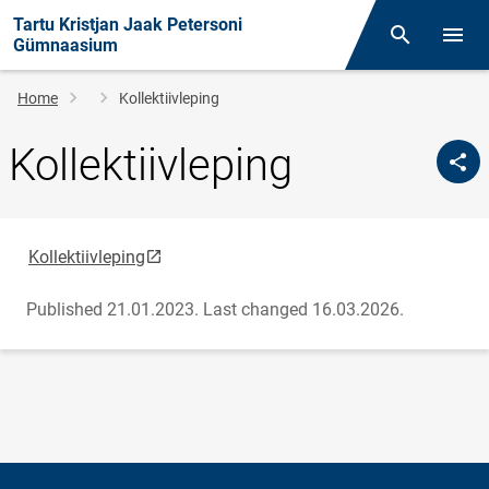
Tartu Kristjan Jaak Petersoni
Otsing
Open/
Gümnaasium
Breadcrumb
Home
Kollektiivleping
Kollektiivleping
link opens on new page
Kollektiivleping
Published 21.01.2023.
Last changed 16.03.2026.