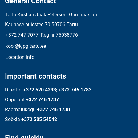
General Contact
Tartu Kristjan Jaak Petersoni Gümnaasium
Kaunase puiestee 70 50706 Tartu
+372 747 7077; Reg nr 75038776
kool@kjpg.tartu.ee
Location info
Important contacts
Direktor
+372 520 4293; +372 746 1783
Õppejuht
+372 746 1737
Raamatukogu
+372 746 1738
Söökla
+372 585 54542
Find quickly