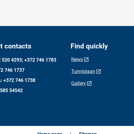
t contacts
Find quickly
News
 520 4293; +372 746 1783
2 746 1737
Tunniplaan
u
+372 746 1738
Gallery
 585 54542