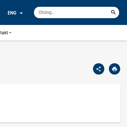
ENG
takt