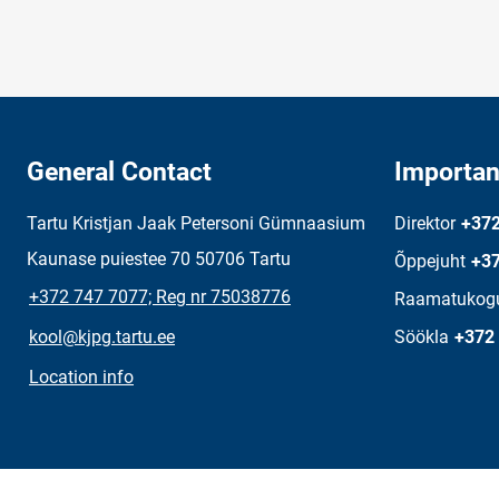
General Contact
Importan
Tartu Kristjan Jaak Petersoni Gümnaasium
Direktor
+372
Kaunase puiestee 70 50706 Tartu
Õppejuht
+37
+372 747 7077; Reg nr 75038776
Raamatukog
kool@kjpg.tartu.ee
Söökla
+372
Location info