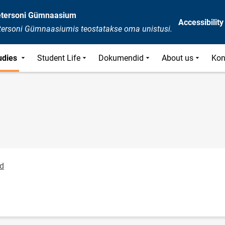
Petersoni Gümnaasium
Accessibility
etersoni Gümnaasiumis teostatakse oma unistusi.
udies
Student Life
Dokumendid
About us
Kon
id