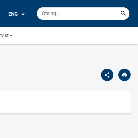
ENG
takt