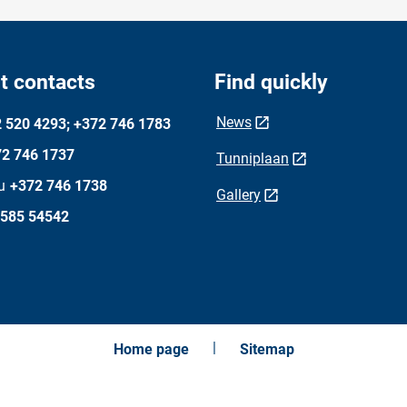
t contacts
Find quickly
News
 520 4293; +372 746 1783
2 746 1737
Tunniplaan
u
+372 746 1738
Gallery
 585 54542
Home page
Sitemap