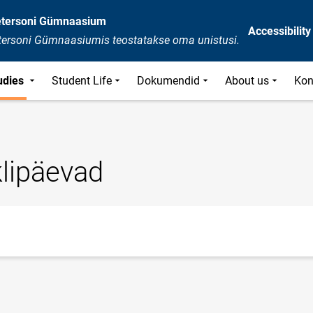
Petersoni Gümnaasium
Accessibility
etersoni Gümnaasiumis teostatakse oma unistusi.
udies
Student Life
Dokumendid
About us
Kon
klipäevad