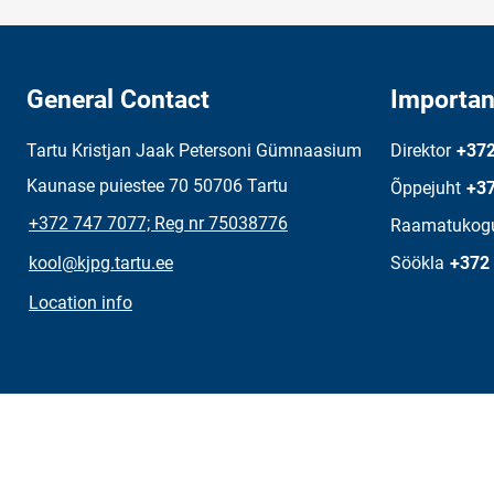
General Contact
Importan
Tartu Kristjan Jaak Petersoni Gümnaasium
Direktor
+372
Kaunase puiestee 70 50706 Tartu
Õppejuht
+37
+372 747 7077; Reg nr 75038776
Raamatukog
kool@kjpg.tartu.ee
Söökla
+372
Location info