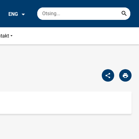
ENG
takt