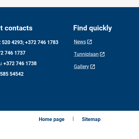
t contacts
Find quickly
News
 520 4293; +372 746 1783
2 746 1737
Tunniplaan
u
+372 746 1738
Gallery
 585 54542
Home page
Sitemap