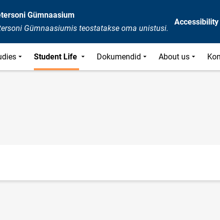
Petersoni Gümnaasium
Accessibility
etersoni Gümnaasiumis teostatakse oma unistusi.
udies
Student Life
Dokumendid
About us
Kon