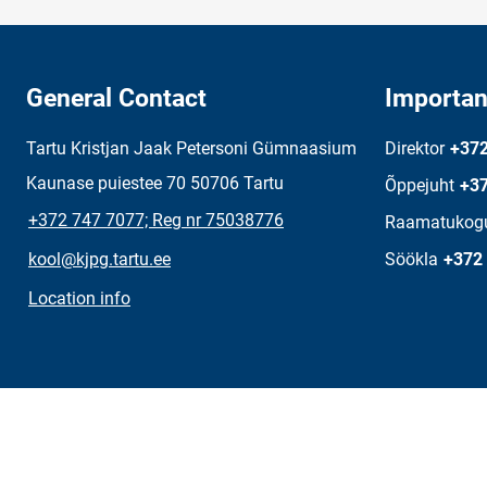
General Contact
Importan
Tartu Kristjan Jaak Petersoni Gümnaasium
Direktor
+372
Kaunase puiestee 70 50706 Tartu
Õppejuht
+37
+372 747 7077; Reg nr 75038776
Raamatukog
kool@kjpg.tartu.ee
Söökla
+372
Location info