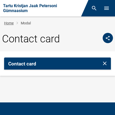
Tartu Kristjan Jaak Petersoni
Otsing
Open/
Gümnaasium
Breadcrumb
Home
Modal
Contact card
Contact card
Close 