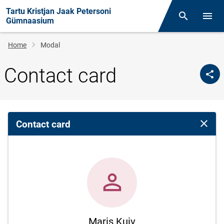
Tartu Kristjan Jaak Petersoni
Otsing
Open/
Gümnaasium
Breadcrumb
Home
Modal
Contact card
Contact card
Close 
Maris Kuiv