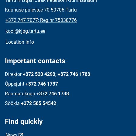
Tartu Kristjan Jaak Petersoni Gümnaasium
Kaunase puiestee 70 50706 Tartu
+372 747 7077; Reg nr 75038776
kool@kjpg.tartu.ee
Location info
Important contacts
Direktor
+372 520 4293; +372 746 1783
Õppejuht
+372 746 1737
Raamatukogu
+372 746 1738
Söökla
+372 585 54542
Find quickly
News