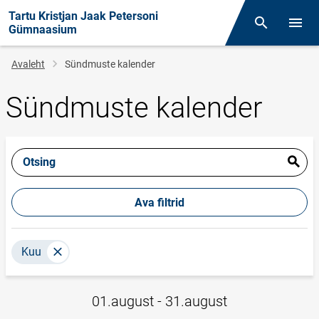
Tartu Kristjan Jaak Petersoni
Otsing
Menüü
Gümnaasium
Leivapuru
Avaleht
Sündmuste kalender
Sündmuste kalender
Otsing
Ava filtrid
Kuu
01.august - 31.august