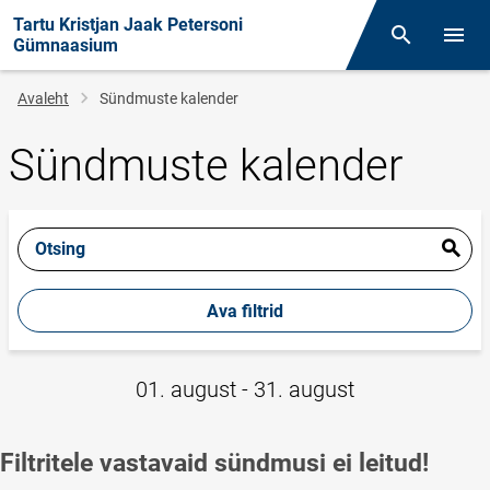
Tartu Kristjan Jaak Petersoni
Otsing
Menüü
Gümnaasium
Leivapuru
Avaleht
Sündmuste kalender
Sündmuste kalender
Otsing
Ava filtrid
01. august - 31. august
Filtritele vastavaid sündmusi ei leitud!