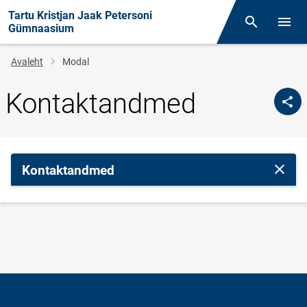
Tartu Kristjan Jaak Petersoni
Otsing
Menüü
Gümnaasium
Leivapuru
Avaleht
Modal
Kontaktandmed
Kontaktandmed
Sulge 