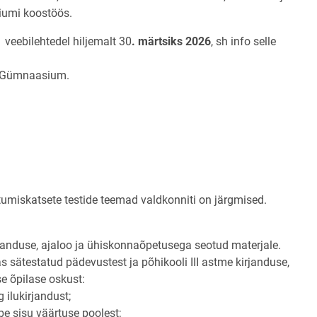
umi koostöös.
eebilehtedel hiljemalt 30
. märtsiks 2026
, sh info selle
ri Gümnaasium.
umiskatsete testide teemad valdkonniti on järgmised.
anduse, ajaloo ja ühiskonnaõpetusega seotud materjale.
s sätestatud pädevustest ja põhikooli III astme kirjanduse,
e õpilase oskust:
g ilukirjandust;
be sisu väärtuse poolest;