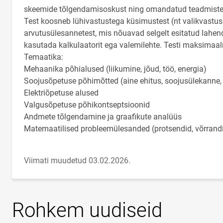
skeemide tõlgendamisoskust ning omandatud teadmiste 
Test koosneb lühivastustega küsimustest (nt valikvastus
arvutusülesannetest, mis nõuavad selgelt esitatud lahend
kasutada kalkulaatorit ega valemilehte. Testi maksimaa
Temaatika:
Mehaanika põhialused (liikumine, jõud, töö, energia)
Soojusõpetuse põhimõtted (aine ehitus, soojusülekanne,
Elektriõpetuse alused
Valgusõpetuse põhikontseptsioonid
Andmete tõlgendamine ja graafikute analüüs
Matemaatilised probleemülesanded (protsendid, võrrandid
Viimati muudetud 03.02.2026.
Rohkem uudiseid