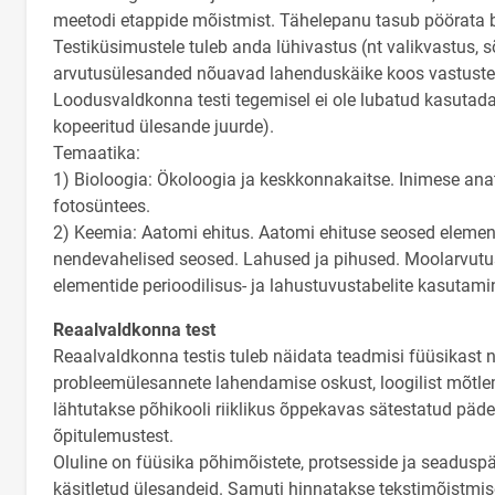
meetodi etappide mõistmist. Tähelepanu tasub pöörata 
Testiküsimustele tuleb anda lühivastus (nt valikvastus, 
arvutusülesanded nõuavad lahenduskäike koos vastuste
Loodusvaldkonna testi tegemisel ei ole lubatud kasutada 
kopeeritud ülesande juurde).
Temaatika:
1) Bioloogia: Ökoloogia ja keskkonnakaitse. Inimese anat
fotosüntees.
2) Keemia: Aatomi ehitus. Aatomi ehituse seosed elemend
nendevahelised seosed. Lahused ja pihused. Moolarvutuse
elementide perioodilisus- ja lahustuvustabelite kasutam
Reaalvaldkonna test
Reaalvaldkonna testis tuleb näidata teadmisi füüsikast
probleemülesannete lahendamise oskust, loogilist mõtlem
lähtutakse põhikooli riiklikus õppekavas sätestatud päde
õpitulemustest.
Oluline on füüsika põhimõistete, protsesside ja seadus
käsitletud ülesandeid. Samuti hinnatakse tekstimõistmise