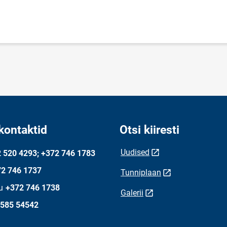
kontaktid
Otsi kiiresti
Uudised
 520 4293; +372 746 1783
2 746 1737
Tunniplaan
u
+372 746 1738
Galerii
 585 54542