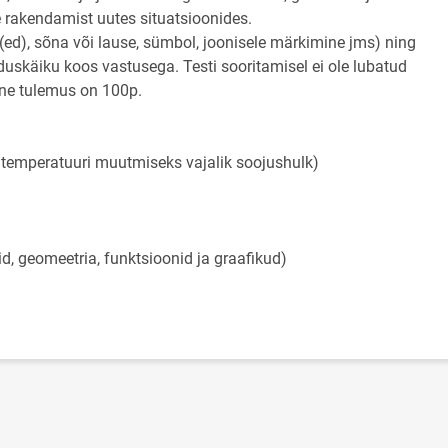
rakendamist uutes situatsioonides.
(ed), sõna või lause, sümbol, joonisele märkimine jms) ning
uskäiku koos vastusega. Testi sooritamisel ei ole lubatud
lne tulemus on 100p.
 temperatuuri muutmiseks vajalik soojushulk)
, geomeetria, funktsioonid ja graafikud)