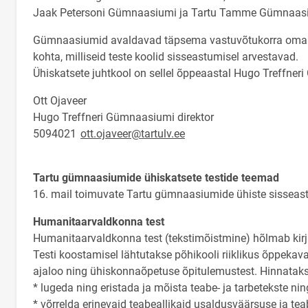
Jaak Petersoni Gümnaasiumi ja Tartu Tamme Gümnaasi
Gümnaasiumid avaldavad täpsema vastuvõtukorra oma v
kohta, milliseid teste koolid sisseastumisel arvestavad.
Ühiskatsete juhtkool on sellel õppeaastal Hugo Treffne
Ott Ojaveer
Hugo Treffneri Gümnaasiumi direktor
5094021
ott.ojaveer@tartulv.ee
Tartu gümnaasiumide ühiskatsete testide teemad
16. mail toimuvate Tartu gümnaasiumide ühiste sisseast
Humanitaarvaldkonna test
Humanitaarvaldkonna test (tekstimõistmine) hõlmab kirj
Testi koostamisel lähtutakse põhikooli riiklikus õppekava
ajaloo ning ühiskonnaõpetuse õpitulemustest. Hinnataks
* lugeda ning eristada ja mõista teabe- ja tarbetekste nin
* võrrelda erinevaid teabeallikaid usaldusväärsuse ja tea