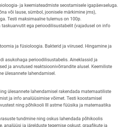
bioloogia- ja keemiateadmiste seostamisele igapäevaeluga.
sõna või lause, sümbol, joonisele märkimine jms),
ga. Testi maksimaalne tulemus on 100p.
taskuarvutit ega perioodilisustabelit (vajadusel on info
oomia ja füsioloogia. Bakterid ja viirused. Hingamine ja
i asukohaga perioodilisustabelis. Aineklassid ja
d ja arvutused reaktsioonivõrrandite alusel. Keemiliste
ine ülesannete lahendamisel.
 ning ülesannete lahendamisel rakendada matemaatiliste
ist ja info analüüsimise võimet. Testi koostamisel
vustest ning põhikooli III astme füüsika ja matemaatika
pärasuste tundmine ning oskus lahendada põhikoolis
, analüüsi ja järelduste tegemise oskust, graafikute ja