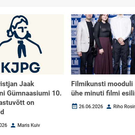
ristjan Jaak
Filmikunsti mooduli
ni Gümnaasiumi 10.
ühe minuti filmi esil
vastuvõtt on
26.06.2026
Riho Rosi
Loomise kuupäev
Autor
ud
026
Maris Kuiv
uupäev
Autor