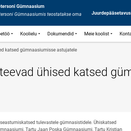
Petersoni Gümnaasium
Juurdepääsetavus
Petersoni Gümnaasiumis teostatakse oma
etöö
Koolielu
Dokumendid
Meie koolist
Kont
ed katsed gümnaasiumisse astujatele
 teevad ühised katsed g
eastumiskatsed tulevastele gümnasistidele. Ühiskatsed
mnaasiumi, Tartu Jaan Poska Gümnaasiumi, Tartu Kristjan