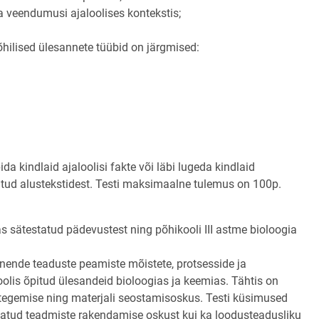
i ja veendumusi ajaloolises kontekstis;
õhilised ülesannete tüübid on järgmised:
a kindlaid ajaloolisi fakte või läbi lugeda kindlaid
tatud alustekstidest. Testi maksimaalne tulemus on 100p.
as sätestatud pädevustest ning põhikooli III astme bioloogia
 nende teaduste peamiste mõistete, protsesside ja
is õpitud ülesandeid bioloogias ja keemias. Tähtis on
e tegemise ning materjali seostamisoskus. Testi küsimused
datud teadmiste rakendamise oskust kui ka loodusteadusliku