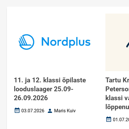
11. ja 12. klassi õpilaste
Tartu K
looduslaager 25.09-
Peterso
26.09.2026
klassi 
lõppen
03.07.2026
Maris Kuiv
Loomise kuupäev
Autor
01.07.2
Loomise k