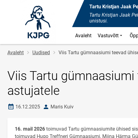
Tartu Kristjan Jaak 
Tartu Kristjan Jaak 
unistusi.
Avaleht
Vastuvõtt
Õpp
Leivapuru
Avaleht
Uudised
Viis Tartu gümnaasiumi teevad ühis
Viis Tartu gümnaasiumi
astujatele
Loomise kuupäev
autor
16.12.2025
Maris Kuiv
16. mail 2026
toimuvad Tartu gümnaasiumite ühised siss
toimuvad Hugo Treffneri Gümnaasiumi, Miina Härma Gü