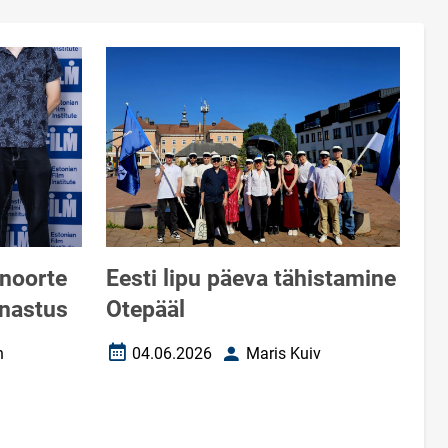
 noorte
Eesti lipu päeva tähistamine
inastus
Otepääl
n
04.06.2026
Maris Kuiv
Loomise kuupäev
Autor