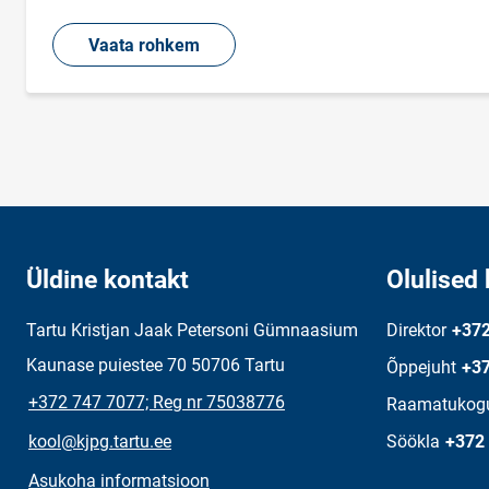
Vaata rohkem
Üldine kontakt
Olulised 
Tartu Kristjan Jaak Petersoni Gümnaasium
Direktor
+372
Kaunase puiestee 70 50706 Tartu
Õppejuht
+37
+372 747 7077; Reg nr 75038776
Raamatukog
kool@kjpg.tartu.ee
Söökla
+372
Asukoha informatsioon