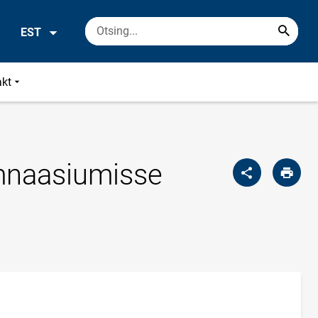
EST
akt
ümnaasiumisse