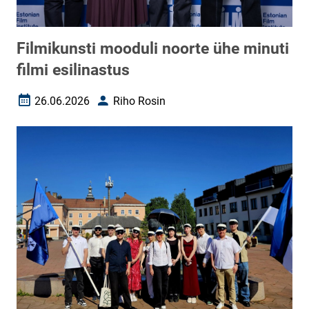
Filmikunsti mooduli noorte ühe minuti
filmi esilinastus
26.06.2026
Riho Rosin
Loomise kuupäev
Autor