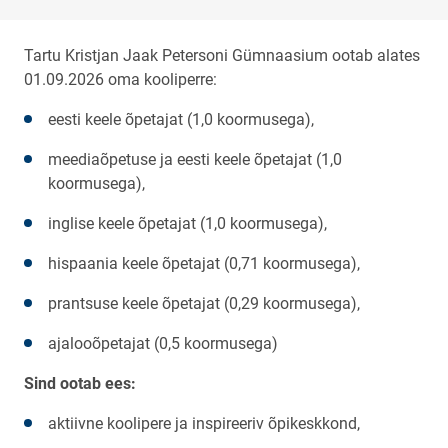
Tartu Kristjan Jaak Petersoni Gümnaasium ootab alates
01.09.2026 oma kooliperre:
eesti keele õpetajat (1,0 koormusega),
meediaõpetuse ja eesti keele õpetajat (1,0
koormusega),
inglise keele õpetajat (1,0 koormusega),
hispaania keele õpetajat (0,71 koormusega),
prantsuse keele õpetajat (0,29 koormusega),
ajalooõpetajat (0,5 koormusega)
Sind ootab ees:
aktiivne koolipere ja inspireeriv õpikeskkond,