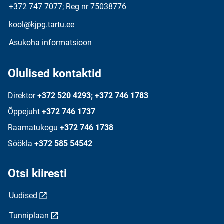
+372 747 7077; Reg nr 75038776
kool@kjpg.tartu.ee
Asukoha informatsioon
Olulised kontaktid
Direktor
+372 520 4293; +372 746 1783
Õppejuht
+372 746 1737
Raamatukogu
+372 746 1738
Söökla
+372 585 54542
Otsi kiiresti
Uudised
Tunniplaan