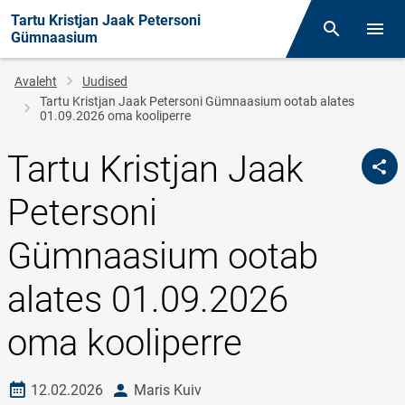
Tartu Kristjan Jaak Petersoni
Otsing
Menüü
Gümnaasium
Leivapuru
Avaleht
Uudised
Tartu Kristjan Jaak Petersoni Gümnaasium ootab alates
01.09.2026 oma kooliperre
Tartu Kristjan Jaak
Petersoni
Gümnaasium ootab
alates 01.09.2026
oma kooliperre
Loomise kuupäev
autor
12.02.2026
Maris Kuiv