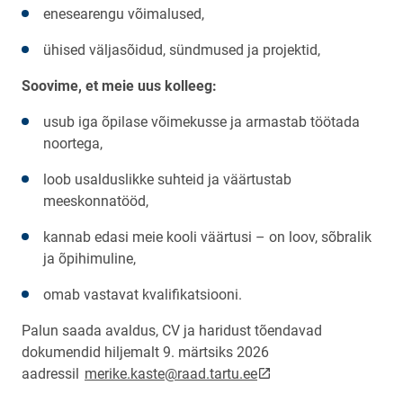
enesearengu võimalused,
ühised väljasõidud, sündmused ja projektid,
Soovime, et meie uus kolleeg:
usub iga õpilase võimekusse ja armastab töötada
noortega,
loob usalduslikke suhteid ja väärtustab
meeskonnatööd,
kannab edasi meie kooli väärtusi – on loov, sõbralik
ja õpihimuline,
omab vastavat kvalifikatsiooni.
Palun saada avaldus, CV ja haridust tõendavad
dokumendid hiljemalt 9. märtsiks 2026
link opens on new pag
aadressil
merike.kaste@raad.tartu.ee