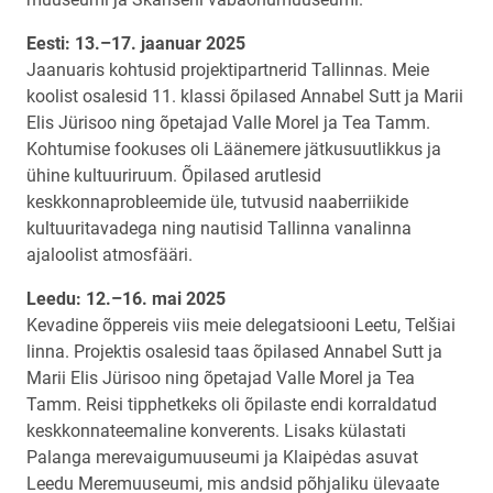
Eesti: 13.–17. jaanuar 2025
Jaanuaris kohtusid projektipartnerid Tallinnas. Meie
koolist osalesid 11. klassi õpilased Annabel Sutt ja Marii
Elis Jürisoo ning õpetajad Valle Morel ja Tea Tamm.
Kohtumise fookuses oli Läänemere jätkusuutlikkus ja
ühine kultuuriruum. Õpilased arutlesid
keskkonnaprobleemide üle, tutvusid naaberriikide
kultuuritavadega ning nautisid Tallinna vanalinna
ajaloolist atmosfääri.
Leedu: 12.–16. mai 2025
Kevadine õppereis viis meie delegatsiooni Leetu, Telšiai
linna. Projektis osalesid taas õpilased Annabel Sutt ja
Marii Elis Jürisoo ning õpetajad Valle Morel ja Tea
Tamm. Reisi tipphetkeks oli õpilaste endi korraldatud
keskkonnateemaline konverents. Lisaks külastati
Palanga merevaigumuuseumi ja Klaipėdas asuvat
Leedu Meremuuseumi, mis andsid põhjaliku ülevaate