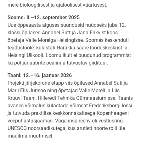
mere bioloogilisest ja ajaloolisest väärtusest.
Soome: 8.–12. september 2025
Uue õppeaasta alguses suundusid nüüdseks juba 12.
klassi õpilased Annabel Sutt ja Jana Enkvist koos
õpetaja Valle Morelga Helsingisse. Soomes keskenduti
teadustööle: külastati Harakka saare looduskeskust ja
Helsingi Ülikooli. Loomulikult ei puudunud programmist
ka põhjanaabrite pealinna tutvustav giidituur.
Taani: 12.–16. jaanuar 2026
Projekti järjekordne etapp viis õpilased Annabel Suti ja
Marii Elis Jürisoo ning õpetajad Valle Moreli ja Liis
Kruuvi Taani, Hillerødi Tehnika Gümnaasiumisse. Taanis
avanes võimalus külastada võimsat Frederiksborgi lossi
ja tutvuda praktilise keskkonnakaitsega Kopenhaageni
veepuhastusjaamas. Väga inspireeriv oli vestlusring
UNESCO noorsaadikutega, kus arutleti noorte rolli üle
maailma muutmisel.