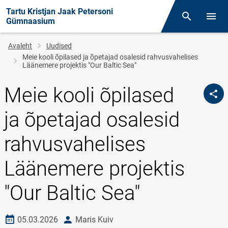
Tartu Kristjan Jaak Petersoni
Otsing
Menüü
Gümnaasium
Leivapuru
Avaleht
Uudised
Meie kooli õpilased ja õpetajad osalesid rahvusvahelises
Läänemere projektis "Our Baltic Sea"
Meie kooli õpilased
ja õpetajad osalesid
rahvusvahelises
Läänemere projektis
"Our Baltic Sea"
Loomise kuupäev
autor
05.03.2026
Maris Kuiv