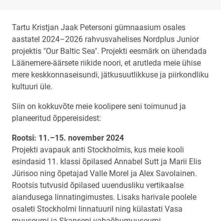
Tartu Kristjan Jaak Petersoni gümnaasium osales
aastatel 2024–2026 rahvusvahelises Nordplus Junior
projektis "Our Baltic Sea". Projekti eesmärk on ühendada
Läänemere-äärsete riikide noori, et arutleda meie ühise
mere keskkonnaseisundi, jätkusuutlikkuse ja piirkondliku
kultuuri üle.
Siin on kokkuvõte meie koolipere seni toimunud ja
planeeritud õppereisidest:
Rootsi: 11.–15. november 2024
Projekti avapauk anti Stockholmis, kus meie kooli
esindasid 11. klassi õpilased Annabel Sutt ja Marii Elis
Jürisoo ning õpetajad Valle Morel ja Alex Savolainen.
Rootsis tutvusid õpilased uuendusliku vertikaalse
aiandusega linnatingimustes. Lisaks harivale poolele
osaleti Stockholmi linnatuuril ning külastati Vasa
muuseumi ja Skanseni vabaõhumuuseumi.