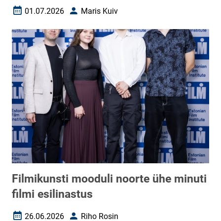
01.07.2026
Maris Kuiv
Loomise kuupäev
Autor
Filmikunsti mooduli noorte ühe minuti
filmi esilinastus
26.06.2026
Riho Rosin
Loomise kuupäev
Autor