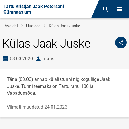
Tartu Kristjan Jaak Petersoni
Otsing
Menüü
Gümnaasium
Leivapuru
Avaleht
Uudised
Külas Jaak Juske
Külas Jaak Juske
Loomise kuupäev
autor
03.03.2020
maris
Täna (03.03) annab külalistunni riigikoguliige Jaak
Juske. Tunni teemaks on Tartu rahu 100 ja
Vabadussõda.
Viimati muudetud 24.01.2023.