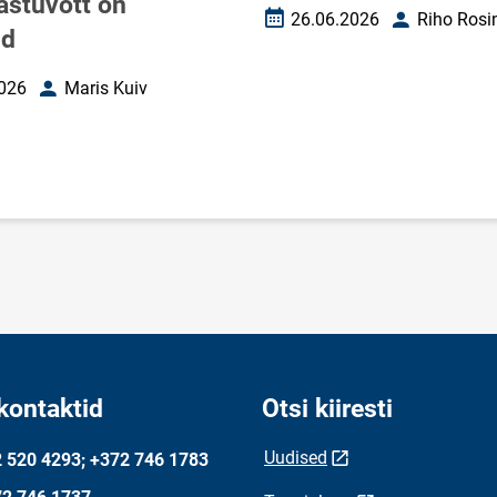
vastuvõtt on
26.06.2026
Riho Rosi
Loomise kuupäev
Autor
ud
026
Maris Kuiv
uupäev
Autor
kontaktid
Otsi kiiresti
Uudised
 520 4293; +372 746 1783