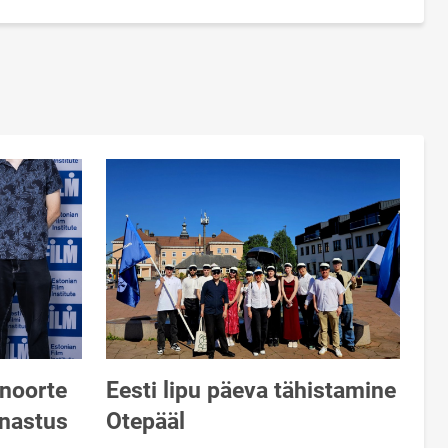
 noorte
Eesti lipu päeva tähistamine
inastus
Otepääl