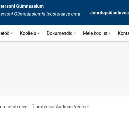
Petersoni Gümnaasium
Juurdepääsetavus
Petersoni Gümnaasiumis teostatakse oma
etöö
Koolielu
Dokumendid
Meie koolist
Kont
ena astub üles TÜ professor Andreas Ventsel.