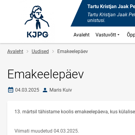
Tartu Kristjan Jaak 
Tartu Kristjan Jaak 
unistusi.
Avaleht
Vastuvõtt
Õpp
Leivapuru
Avaleht
Uudised
Emakeelepäev
Emakeelepäev
Loomise kuupäev
autor
04.03.2025
Maris Kuiv
13. märtsil tähistame koolis emakeelepäeva, kus külalis
Viimati muudetud 04.03.2025.