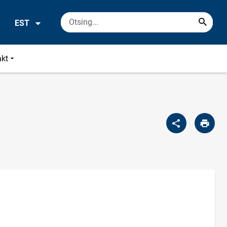
EST
akt