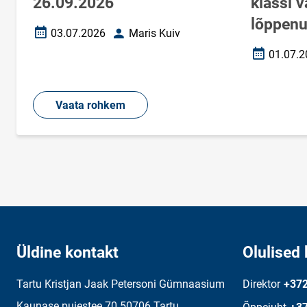
26.09.2026
klassi 
lõppen
03.07.2026
Maris Kuiv
Loomise kuupäev
Autor
01.07.2
Loomise k
Vaata rohkem
Üldine kontakt
Olulised 
Tartu Kristjan Jaak Petersoni Gümnaasium
Direktor
+372
Kaunase puiestee 70 50706 Tartu