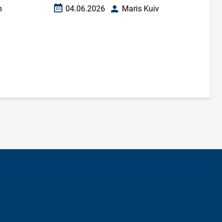
n
04.06.2026
Maris Kuiv
Loomise kuupäev
Autor