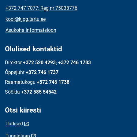
+372 747 7077; Reg nr 75038776
kool@kjpg.tartu.ee
Asukoha informatsioon
Olulised kontaktid
Direktor
+372 520 4293; +372 746 1783
Õppejuht
+372 746 1737
Raamatukogu
+372 746 1738
Söökla
+372 585 54542
Otsi kiiresti
Uudised
Tunniplaan