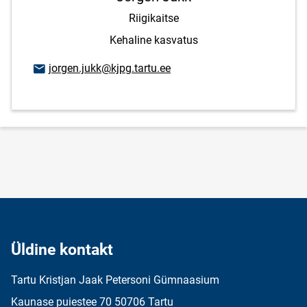
Riigikaitse
Kehaline kasvatus
E-posti aadress
jorgen.jukk@kjpg.tartu.ee
Üldine kontakt
Tartu Kristjan Jaak Petersoni Gümnaasium
Kaunase puiestee 70 50706 Tartu