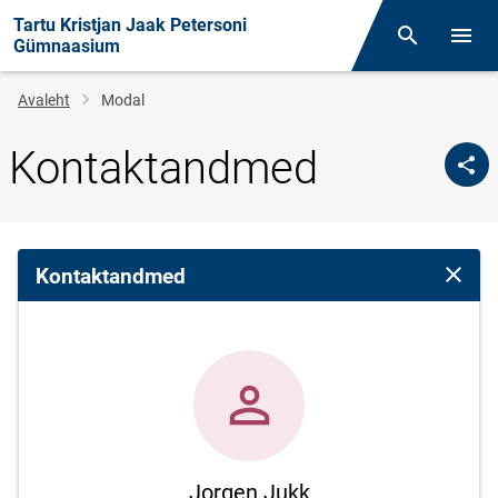
Tartu Kristjan Jaak Petersoni
Otsing
Menüü
Gümnaasium
Leivapuru
Avaleht
Modal
Kontaktandmed
Kontaktandmed
Sulge 
Jorgen Jukk