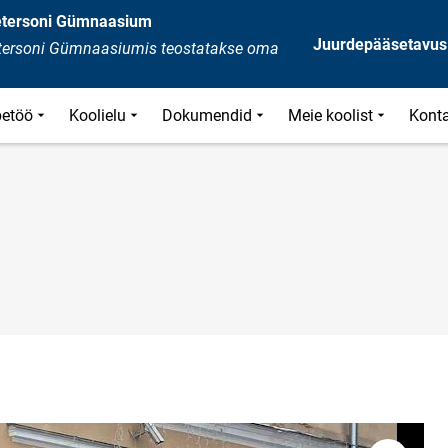
Petersoni Gümnaasium
Juurdepääsetavus
Petersoni Gümnaasiumis teostatakse oma
etöö
Koolielu
Dokumendid
Meie koolist
Kont