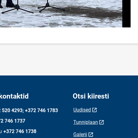
kontaktid
Otsi kiiresti
Uudised
 520 4293; +372 746 1783
2 746 1737
Tunniplaan
u
+372 746 1738
Galerii