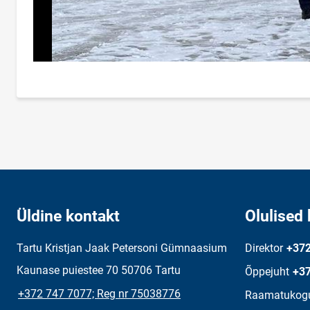
Üldine kontakt
Olulised 
Tartu Kristjan Jaak Petersoni Gümnaasium
Direktor
+372
Kaunase puiestee 70 50706 Tartu
Õppejuht
+37
+372 747 7077; Reg nr 75038776
Raamatukog