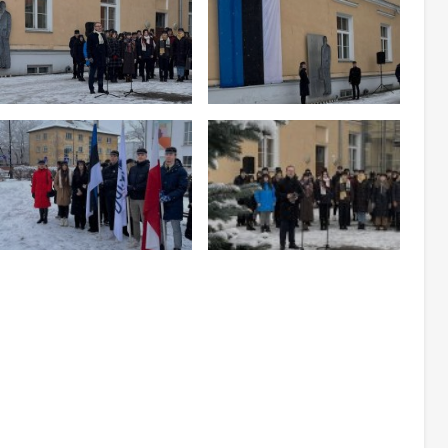
aneb modaalaknas
Too foto fookusesse
Too foto fookusesse