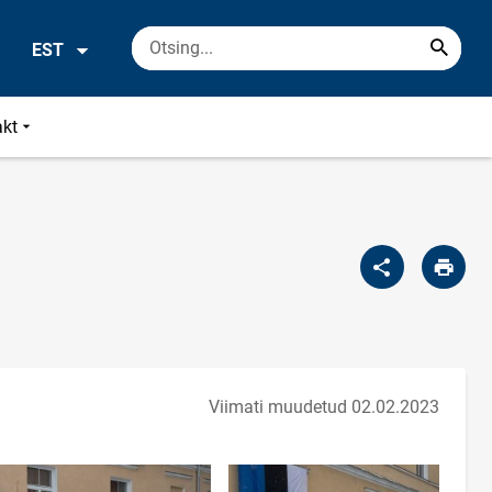
EST
akt
Viimati muudetud 02.02.2023
Too foto fookusesse
Too foto fookusesse