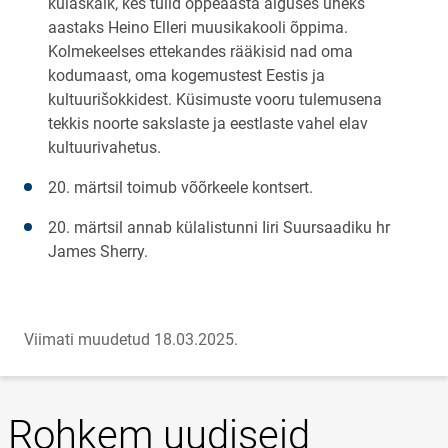
külaskäik, kes tulid õppeaasta alguses üheks
aastaks Heino Elleri muusikakooli õppima.
Kolmekeelses ettekandes rääkisid nad oma
kodumaast, oma kogemustest Eestis ja
kultuurišokkidest. Küsimuste vooru tulemusena
tekkis noorte sakslaste ja eestlaste vahel elav
kultuurivahetus.
20. märtsil toimub võõrkeele kontsert.
20. märtsil annab külalistunni Iiri Suursaadiku hr
James Sherry.
Viimati muudetud 18.03.2025.
Rohkem uudiseid