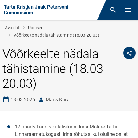
Tartu Kristjan Jaak Petersoni
Otsing
Menüü
Gümnaasium
Leivapuru
Avaleht
Uudised
Võõrkeelte nädala tähistamine (18.03-20.03)
Võõrkeelte nädala
tähistamine (18.03-
20.03)
Loomise kuupäev
autor
18.03.2025
Maris Kuiv
17. märtsil andis külalistunni Irina Möldre Tartu
Linnaraamatukogust. Irina rõhutas, kui oluline on, et