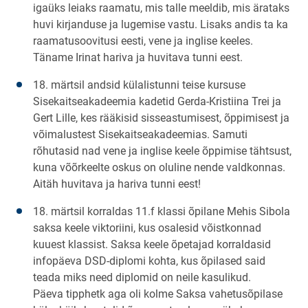
igaüks leiaks raamatu, mis talle meeldib, mis ärataks
huvi kirjanduse ja lugemise vastu. Lisaks andis ta ka
raamatusoovitusi eesti, vene ja inglise keeles.
Täname Irinat hariva ja huvitava tunni eest.
18. märtsil andsid külalistunni teise kursuse
Sisekaitseakadeemia kadetid Gerda-Kristiina Trei ja
Gert Lille, kes rääkisid sisseastumisest, õppimisest ja
võimalustest Sisekaitseakadeemias. Samuti
rõhutasid nad vene ja inglise keele õppimise tähtsust,
kuna võõrkeelte oskus on oluline nende valdkonnas.
Aitäh huvitava ja hariva tunni eest!
18. märtsil korraldas 11.f klassi õpilane Mehis Sibola
saksa keele viktoriini, kus osalesid võistkonnad
kuuest klassist. Saksa keele õpetajad korraldasid
infopäeva DSD-diplomi kohta, kus õpilased said
teada miks need diplomid on neile kasulikud.
Päeva tipphetk aga oli kolme Saksa vahetusõpilase