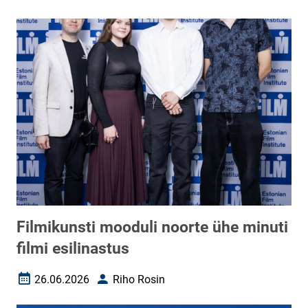
Filmikunsti mooduli noorte ühe minuti
filmi esilinastus
26.06.2026
Riho Rosin
Loomise kuupäev
Autor